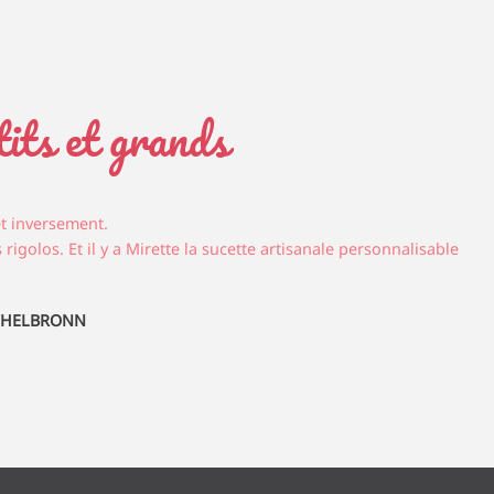
tits et grands
et inversement.
rigolos. Et il y a Mirette la sucette artisanale personnalisable
ECHELBRONN