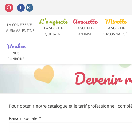
Passer
au
contenu
L’originale
Amusette
Mirette
LA CONFISERIE
LA SUCETTE
LA SUCETTE
LA SUCETTE
LAURA VALENTINE
QUE J’AIME
FANTAISIE
PERSONNALISÉE
Bonbec
NOS
BONBONS
Devenir r
Pour obtenir notre catalogue et le tarif professionnel, compl
Raison sociale *