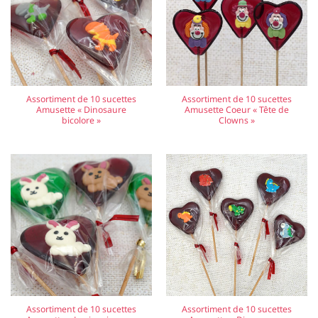
Assortiment de 10 sucettes
Assortiment de 10 sucettes
Amusette « Dinosaure
Amusette Coeur « Tête de
bicolore »
Clowns »
Assortiment de 10 sucettes
Assortiment de 10 sucettes