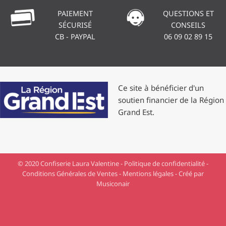
PAIEMENT
QUESTIONS ET
SÉCURISÉ
CONSEILS
CB - PAYPAL
06 09 02 89 15
Ce site à bénéficier d'un
soutien financier de la Région
Grand Est.
© 2020 Confiserie Laura Valentine -
Politique de confidentialité
-
Conditions Générales de Ventes
-
Mentions légales
- Créé par
Musiconair