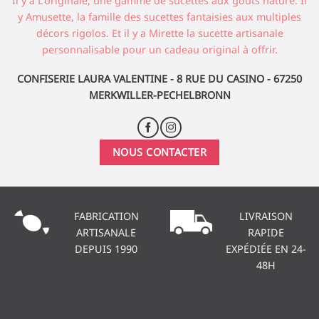
Il y a L'originale, une gamme de sucettes aux goûts nature. Il
y Amusette, la famille des sucettes fantaisies aux multiples
décors rigolos. Et il y a Mirette la sucette artisanale
personnalisable pour un cadeau original à offrir.
CONFISERIE LAURA VALENTINE - 8 RUE DU CASINO - 67250
MERKWILLER-PECHELBRONN
NOUS CONTACTER
FABRICATION
LIVRAISON
ARTISANALE
RAPIDE
DEPUIS 1990
EXPÉDIÉE EN 24-
48H