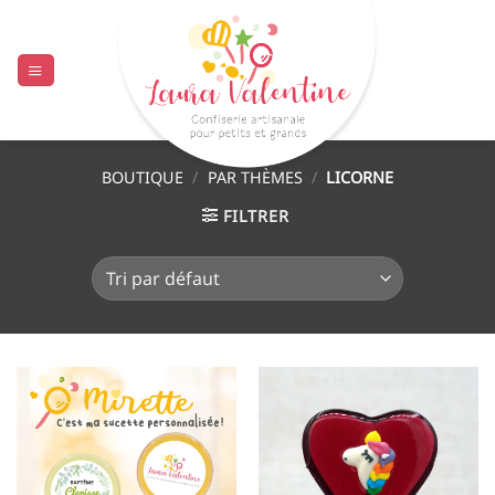
Passer
au
contenu
BOUTIQUE
/
PAR THÈMES
/
LICORNE
FILTRER