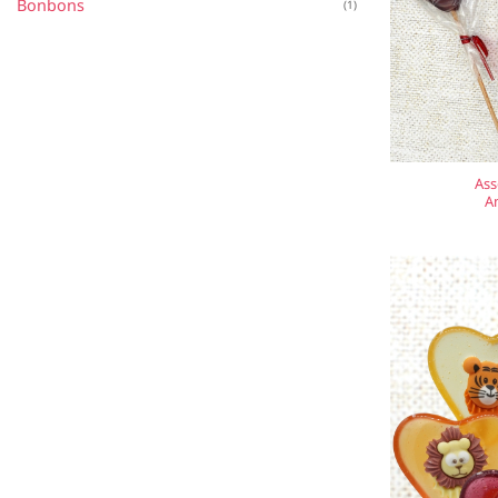
Bonbons
(1)
Ass
A