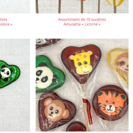
ttes
Assortiment de 10 sucettes
olore »
Amusette « Licorne »