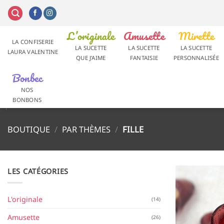
Passer
au
contenu
L’originale
Amusette
Mirette
LA CONFISERIE
LA SUCETTE
LA SUCETTE
LA SUCETTE
LAURA VALENTINE
QUE J’AIME
FANTAISIE
PERSONNALISÉE
Bonbec
NOS
BONBONS
BOUTIQUE
/
PAR THÈMES
/
FILLE
LES CATÉGORIES
L'originale
(14)
Amusette
(26)