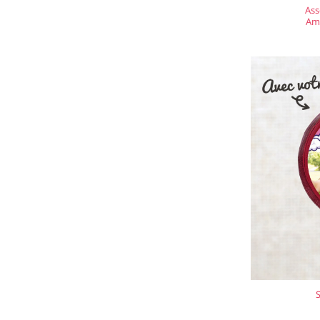
Ass
Amu