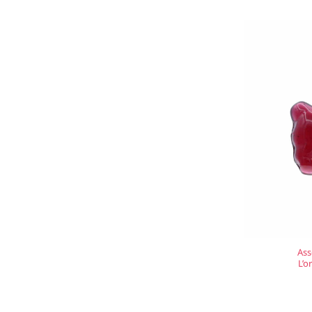
Ass
L’o